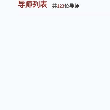
导师列表
共
123
位导师