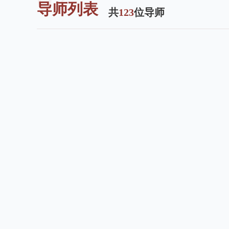
导师列表
共
123
位导师